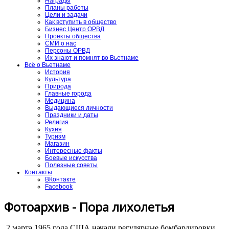
Награды
Планы работы
Цели и задачи
Как вступить в общество
Бизнес Центр ОРВД
Проекты общества
СМИ о нас
Персоны ОРВД
Их знают и помнят во Вьетнаме
Всё о Вьетнаме
История
Культура
Природа
Главные города
Медицина
Выдающиеся личности
Праздники и даты
Религия
Кухня
Туризм
Магазин
Интересные факты
Боевые искусства
Полезные советы
Контакты
ВКонтакте
Facebook
Фотоархив - Пора лихолетья
2 марта 1965 года США начали регулярные бомбардировки