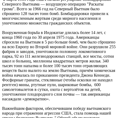
Северного Вьетнама — воздушную операцию "Раскаты
грома". Всего за 1966 год на Северный Вьетнам было
сброшено 128 тысяч тонн бомб. Бомбардировки привели к
многочисленным жертвам среди мирного населения и
уничтожению множества гражданских объектов.
Вооруженная борьба в Индокитае длилась более 14 лет, с
конца 1960 года по 30 апреля 1975 года. Американцы
сбросили на Вьетнам в 5 раз больше бомб, чем было сброшено
на всю Европу во Второй мировой войне. Они разрушили 255
фабрик и заводов, уничтожили половину локомотивного
парка, 92 из 111 железнодорожных станций, все мосты, сотни
школ и больниц, миллионы квадратных метров жилья. 340
тысяч тонн напалма и более 100 тысяч тонн отравляющих
веществ было вылито на землю Вьетнама, причём химическая
война началась по приказанию президента Джона Кеннеди.
Фосфорные гранаты, стеклянные (чтобы осколки не находил
рентген) мины, ртутные пули, шариковые бомбы, 600
самолетовылетов в сутки, охота с вертолётов на детей,
уничтожение плодородного слоя почвы — так американцы
насаждали «демократию».
Важнейшим фактором, обеспечившим победу вьетнамского
народа при отражении агрессии США, стала помощь нашей
страны братскому Вьетнаму. " Общий объем поставок