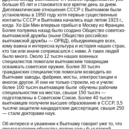
больше 65 лет и становится все крепче день за днем.
Дипломатические отношения СССР с Вьетнамом были
установлены в 1950 году хотя первые существенные
контакты СССР и Вьетнама начались еще летом 1923 г.,
когда Хо Ши Мин впервые прибыл в Москву из Франции.
Более полувека назад было создано Общество советско-
вьетнамской дружбы (ныне Общество российско-
вьетнамской дружбы — ОРВД), объединяющее всех,
кому важна и интересна культура и история наших стран,
кто так или иначе соприкасался с ними. А таких людей
было много. Около 12 тысяч наших военных
специалистов помогали вьетнамским товарищам
осваивать советское оружие. Более 30 тысяч
гражданских специалистов помогали возводить во
Вьетнаме заводы, фабрики, мосты, электростанции и
многое другое. И они не только строили, но и учили:
более 100 тысяч вьетнамцев были обучены рабочим
специальностям на местах, свыше 150 тысяч —
подготовлены в Советском Союзе. Более 40 тысяч
вьетнамцев получили высшее образование в СССР, 3,5
тысячи защитили кандидатские диссертации, свыше 250
— стали докторами наук.
Об интересе и уважении к Вьетнаму говорит уже то, что
председателем общества долгие годы был второй