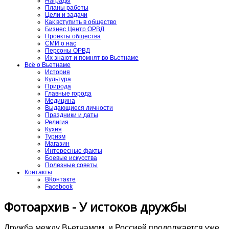
Награды
Планы работы
Цели и задачи
Как вступить в общество
Бизнес Центр ОРВД
Проекты общества
СМИ о нас
Персоны ОРВД
Их знают и помнят во Вьетнаме
Всё о Вьетнаме
История
Культура
Природа
Главные города
Медицина
Выдающиеся личности
Праздники и даты
Религия
Кухня
Туризм
Магазин
Интересные факты
Боевые искусства
Полезные советы
Контакты
ВКонтакте
Facebook
Фотоархив - У истоков дружбы
Дружба между Вьетнамом и Россией продолжается уже